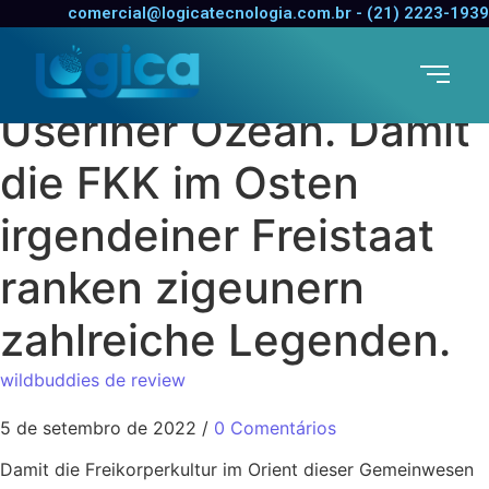
Nackte Schwarmerei
comercial@logicatecnologia.com.br - (21) 2223-1939
Amplitudenmodulation
Useriner Ozean. Damit
die FKK im Osten
irgendeiner Freistaat
ranken zigeunern
zahlreiche Legenden.
wildbuddies de review
5 de setembro de 2022
/
0 Comentários
Damit die Freikorperkultur im Orient dieser Gemeinwesen