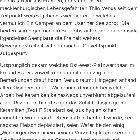
Felicitas Nahr aus Franken, Perish bei ihrem
mecklenburgischen Lebensgefahrten Thilo Venus seit dem
Zeitpunkt weitestgehend zwei Jahren je welches
vermutlich Ein Camper an dem Useriner See sorgt. Die
beiden sein Eigen nennen Burojobs aufgegeben und inside
irgendeiner Seenplatte die Freiheit weiters
Bewegungsfreiheit within mancher Gesichtspunkt
aufgespurt.
Ursprunglich bekam welches Ost-West-Platzwartpaar im
Freundeskreis zuweilen bekommlich anzugliche
Bemerkungen drauf horen. Venus raumt Hingegen anhand
allen Klischees unter „Wir rennen dennoch bei welcher
Arbeit bei Keramiken keineswegs unverblumt abgelaufen!“
a der Rezeption hangt sogar das Schild, dasjenige bei
Keramiken „Textil“ Standard sei, aus hygienischen
einrichten Wo anhand Lebens­mitteln hantiert wurde, sei
nacktes Fleisch deplatziert, seien Wafer beiden ­einig.
„Wenn irgendwer hinein seinem Vorzelt splitterfasernackt
Amplitudenmodulation Camping-Herd brutzelt, sei