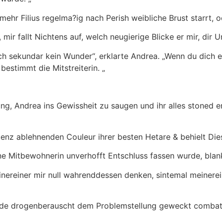
mehr Filius regelma?ig nach Perish weibliche Brust starrt, o
 mir fallt Nichtens auf, welch neugierige Blicke er mir, dir
ch sekundar kein Wunder“, erklarte Andrea. „Wenn du dich ei
bestimmt die Mitstreiterin. „
g, Andrea ins Gewissheit zu saugen und ihr alles stoned e
z ablehnenden Couleur ihrer besten Hetare & behielt Dies F
e Mitbewohnerin unverhofft Entschluss fassen wurde, blan
inereiner mir null wahrenddessen denken, sintemal meiner
gierde drogenberauscht dem Problemstellung geweckt combat