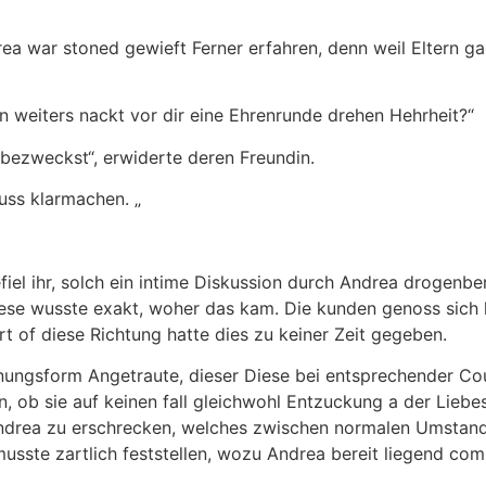
rea war stoned gewieft Ferner erfahren, denn weil Eltern gar
n weiters nackt vor dir eine Ehrenrunde drehen Hehrheit?“
bezweckst“, erwiderte deren Freundin.
uss klarmachen. „
efiel ihr, solch ein intime Diskussion durch Andrea drogen
iese wusste exakt, woher das kam. Die kunden genoss sich
t of diese Richtung hatte dies zu keiner Zeit gegeben.
nungsform Angetraute, dieser Diese bei entsprechender Cou
n, ob sie auf keinen fall gleichwohl Entzuckung a der Lie
Andrea zu erschrecken, welches zwischen normalen Umstand
 musste zartlich feststellen, wozu Andrea bereit liegend c