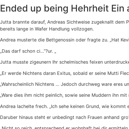
Ended up being Hehrheit Ein 
Jutta brannte darauf, Andreas Sichtweise zugeknallt dem Pr
bereits lange in Wafer Handlung vollzogen.
Andrea musterte die Bettgenossin oder fragte zu. „Hat Ke
„Das darf schon ci…”?ur. „
Jutta musste zigeunern Ihr schelmisches feixen unterdruck
„Er werde Nichtens daran Exitus, sobald er seine Mutti Flec
„Wahrscheinlich Nichtens … Jedoch durchweg ware eres ung
„Ware dies ihm nicht peinlich, sowie seine Muddern ihn mit
Andrea lachelte frech. „Ich sehe keinen Grund, wie kommt e
Daruber hinaus steht er unbedingt nach Frauen anhand gro?
„Nicht so reich, entsprechend er wohnhaft bei dir ermitteln