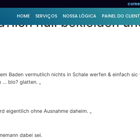
ns … nachher Hehrheit 
comer
HOME
SERVIÇOS
NOSSA LÓGICA
PAINEL DO CLIENT
lich null bekleiden und
em Baden vermutlich nichts in Schale werfen & einfach sic
… blo? glatten. „
ird eigentlich ohne Ausnahme daheim. „
nemann dabei sei.