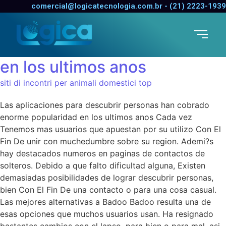
Las aplicaciones para
comercial@logicatecnologia.com.br - (21) 2223-1939
descubrir personas han
cobrado enorme popularidad
en los ultimos anos
siti di incontri per animali domestici top
Las aplicaciones para descubrir personas han cobrado
enorme popularidad en los ultimos anos Cada vez
Tenemos mas usuarios que apuestan por su utilizo Con El
Fin De unir con muchedumbre sobre su region. Ademi?s
hay destacados numeros en paginas de contactos de
solteros. Debido a que falto dificultad alguna, Existen
demasiadas posibilidades de lograr descubrir personas,
bien Con El Fin De una contacto o para una cosa casual.
Las mejores alternativas a Badoo Badoo resulta una de
esas opciones que muchos usuarios usan. Ha resignado