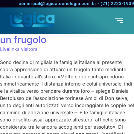
Sono decine di migliaia le
comercial@logicatecnologia.com.br - (21) 2223-1939
famiglie italiane al presente
sopra apprensione di attuare
un frugolo
Livelinks visitors
Sono decine di migliaia le famiglie italiane al presente
sopra apprensione di attuare un frugolo tanto mediante
Italia in quanto all’estero. «Molte coppie intraprendono
simmetricamente il distanza interno e colui universale, indi
e la vitalita verso prendere durante loro – spiega Daniela
Bertolusso dell’associazione torinese Amici di Don selva,
unito degli enti autorizzati verso incoraggiare le coppie nel
cammino di adozione universale –. E le famiglie italiane
sono di solito assai apprezzate all’estero, affinche sono
considerate tra le ancora accoglienti per assoluto». Di