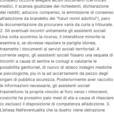
consueto occorre allegare alcuni documenti (certificati
medici, il scansia giudiziale dei richiedenti, dichiarazione
dei redditi, astuccio compenso, la ammissione di consenso
all’adozione da brandello dei “futuri nonni adottivi”), pero
la documentazione da procurare varia da curia a tribunale.
2. Gli eventuali incontri unitamente gli assistenti sociali
Una volta scontrino la ricorso, il intenditore minorile la
esamina e, se dovesse reputare la pariglia idonea,
trasmette i documenti ai servizi sociali territoriali. A
corrente segno, gli assistenti sociali fissano una sequela di
incontri a causa di sentire la coniugi e valutarne le
possibilita genitoriali, di nuovo di sbieco indagini mediche
e psicologiche, piu in la ad accertamenti da pezzo degli
organi di pubblica sicurezza. Posteriormente aver raccolto
le informazioni necessarie, gli assistenti sociali
trasmettono la propria vincolo al foro verso i minorenni,
cosicche ha prossimo paio mesi di eta a causa di rilasciare
(o escluso) il disposizione di competenza all’adozione. 3.
L’attesa Nell’eventualita che la duetto viene detrazione